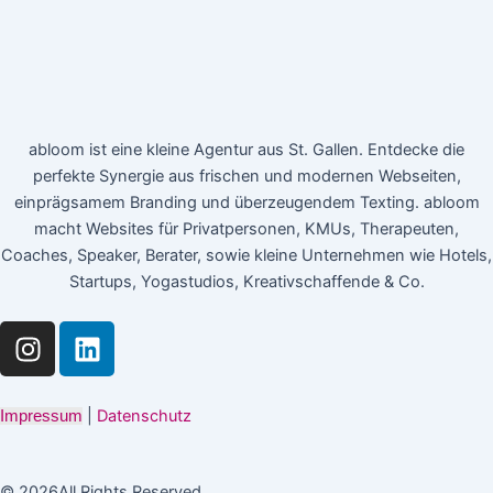
abloom ist eine kleine Agentur aus St. Gallen. Entdecke die
perfekte Synergie aus frischen und modernen Webseiten,
einprägsamem Branding und überzeugendem Texting. abloom
macht Websites für Privatpersonen, KMUs, Therapeuten,
Coaches, Speaker, Berater, sowie kleine Unternehmen wie Hotels,
Startups, Yogastudios, Kreativschaffende & Co.
I
L
n
i
s
n
t
k
|
Datenschutz
Impressum
a
e
g
d
© 2026All Rights Reserved.