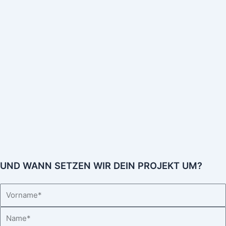
UND WANN SETZEN WIR DEIN PROJEKT UM?
V
o
N
r
a
n