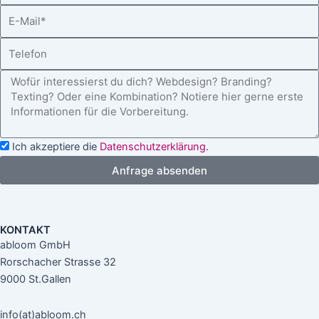
E
m
a
-
e
m
T
M
e
e
a
I
l
i
n
e
l
t
f
e
o
r
Ich akzeptiere die
Datenschutzerklärung
.
n
e
Anfrage absenden
s
s
e
KONTAKT
abloom GmbH
Rorschacher Strasse 32
9000 St.Gallen
info(at)abloom.ch